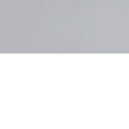
Suscríbete para obtener
5% DTO
+ Sudadera o camiseta gratuita