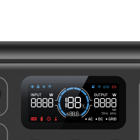
Email
Desbloquear mis ofertas 🎁
Al enviar tu correo, aceptas los
Términos de Servicio
y
la
Política de Privacidad
de BLUETTI.